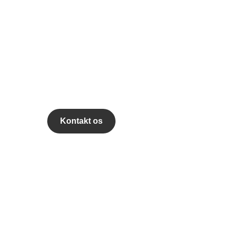
r dette vakt 
interesse?
Så kontakt os her på siden, eller giv os et opkald.
22418052
Kontakt os