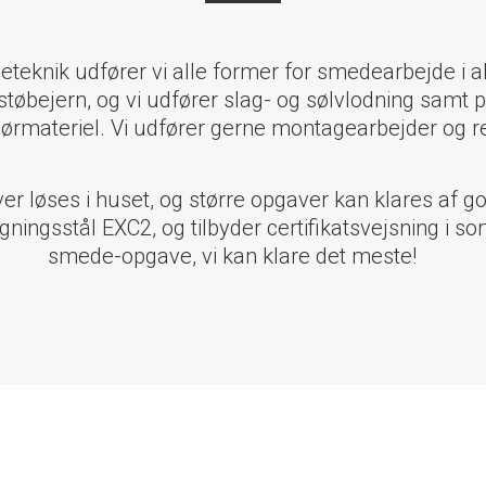
eknik udfører vi alle former for smedearbejde i alu
støbejern, og vi udfører slag- og sølvlodning samt
ørmateriel. Vi udfører gerne montagearbejder og re
r løses i huset, og større opgaver kan klares af g
gningsstål EXC2, og tilbyder certifikatsvejsning i s
smede-opgave, vi kan klare det meste!