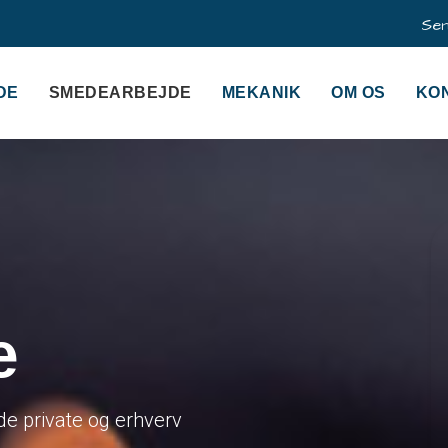
Sen
DE
SMEDEARBEJDE
MEKANIK
OM OS
KO
e
e private og erhverv