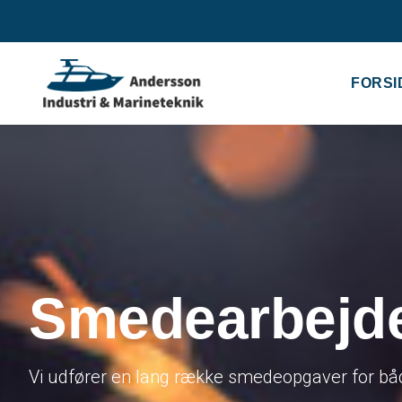
FORSI
Smedearbejd
Vi udfører en lang række smedeopgaver for båd