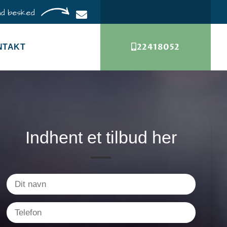
d besked
22418052
NTAKT
Indhent et tilbud her